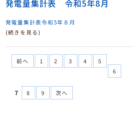
発電量集計表 令和5年8月
発電量集計表令和5年８月
(続きを見る)
前へ
1
2
3
4
5
6
7
8
9
次へ